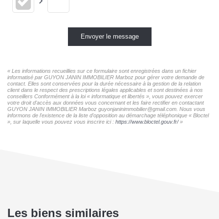
Envoyer le message
« Les informations recueillies sur ce formulaire sont enregistrées dans un fichier
informatisé par GUYON JANIN IMMOBILIER Marboz pour gérer votre demande de
contact. Elles sont conservées pour la durée nécessaire à la gestion de la relation
client dans le respect des prescriptions légales applicables et sont destinées à nos
conseillers Conformément à la loi « informatique et libertés », vous pouvez exercer
votre droit d'accès aux données vous concernant et les faire rectifier en contactant
GUYON JANIN IMMOBILIER Marboz guyonjaninimmobilier@gmail.com. Nous vous
informons de l'existence de la liste d'opposition au démarchage téléphonique « Bloctel
», sur laquelle vous pouvez vous inscrire ici :
https://www.bloctel.gouv.fr/
»
Les biens similaires