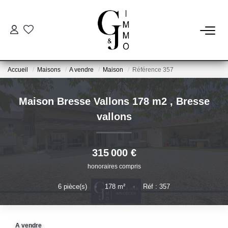
ESTIMER
Accueil
Maisons
A vendre
Maison
Référence 357
ACHETER
Maison Bresse Vallons 178 m2
,
Bresse
BIENS VENDUS
vallons
NOTRE AGENCE
315 000 €
honoraires compris
Qui Sommes Nous
Notre Équipe
6
pièce(s)
•
178
m²
•
Réf : 357
Nos Services
Nos Actualités
A vendre