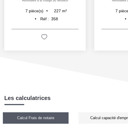
Honoraires à la charge du vendeur
Honoraires 
227
m²
7
pièce(s)
7
pièce
Réf :
358
Les calculatrices
Calcul Frais de notaire
Calcul capacité d'empr