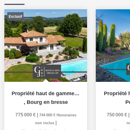
Exclusif
Propriété haut de gamme 227 m2 - Terrain 5055m²
Propriété
,
Bourg en bresse
P
775 000 €
|
750 000 €
744 000 €
Honoraires
|
non inclus
n