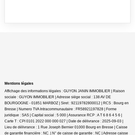
Mentions légales
Affichage des informations légales : GUYON JANIN IMMOBILIER | Raison
sociale : GUYON IMMOBILIER | Adresse siège social : 138 AV DE
BOURGOGNE - 01851 MARBOZ | Siret : 92119782800012 | RCS : Bourg en
Bresse | Numero TVA Intracommunautaire : FR58921197828 | Forme
juridique : SAS | Capital social : 5 000 | Assurance RCP : A T 6 8 6 4 5 6 |
Carte T : CPI 0101 2022 000 000 027 | Date de délivrance : 2025-09-03 |
Lieu de délivrance : 1 Rue Joseph Bernier 01000 Bourg en Bresse | Caisse
de garantie financière : NC. | N° de caisse de garantie : NC | Adresse caisse