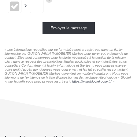
Envoyer le message
« Les informations recueillies sur ce formulaire sont enregistrées dans un fichier
informatisé par GUYON JANIN IMMOBILIER Marboz pour gérer votre demande de
contact. Elles sont conservées pour la durée nécessaire à la gestion de la relation
client dans le respect des prescriptions légales applicables et sont destinées à nos
conseillers Conformément à la loi « informatique et libertés », vous pouvez exercer
votre droit d'accès aux données vous concernant et les faire rectifier en contactant
GUYON JANIN IMMOBILIER Marboz guyonjaninimmobilier@gmail.com. Nous vous
informons de l'existence de la liste d'opposition au démarchage téléphonique « Bloctel
», sur laquelle vous pouvez vous inscrire ici :
https://www.bloctel.gouv.fr/
»