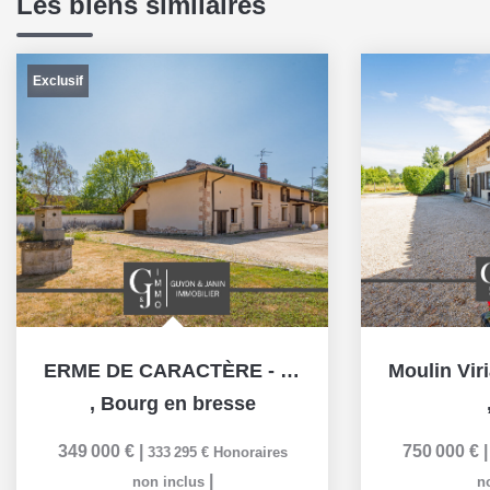
Les biens similaires
Exclusif
ERME DE CARACTÈRE - QUARTIER CONVERT - 182m²
,
Bourg en bresse
349 000 €
|
750 000 €
333 295 €
Honoraires
|
non inclus
n