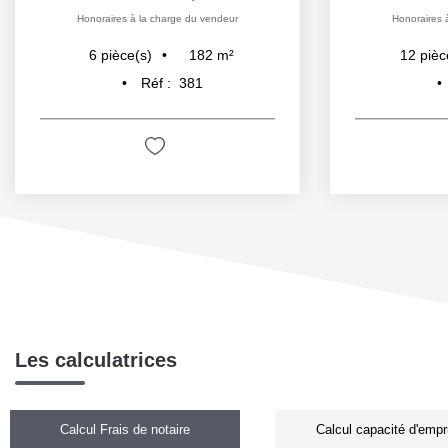
Honoraires à la charge du vendeur
Honoraires 
182
m²
6
pièce(s)
12
pièc
Réf :
381
Les calculatrices
Calcul Frais de notaire
Calcul capacité d'empr