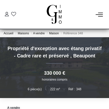
ESTIMER
Accueil
Maisons
A vendre
Maison
Référence 348
ACHETER
Propriété d'exception avec étang privatif
BIENS VENDUS
- Cadre rare et préservé
,
Beaupont
NOTRE AGENCE
330 000 €
honoraires compris
Qui Sommes Nous
Notre Équipe
6
pièce(s)
•
222
m²
•
Réf : 348
Nos Services
Nos Actualités
A vendre