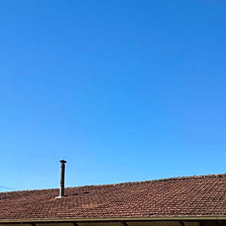
énovation avec valorisation.
age / projet professionnel / projet d'agrandissement)
oureux de nature, les projets extérieurs ou les activités