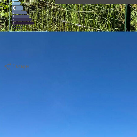
age standard entre 2470€ et 3350€. indexées aux années
Partager
Calculer mon budget