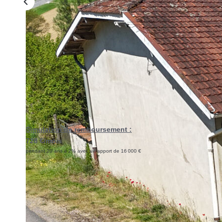
Simulation de remboursement :
728 €/mois
pendant 20 ans à 2% avec un apport de 16 000 €
Description
Réf : 340
À VENDRE - Maison avec fort potentiel sur grand terrain à 