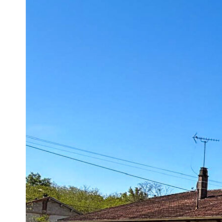
- Une buanderie et une chaufferie
- Une salle d'eau avec WC
Un bien idéal pour une résidence principale ou un projet de r
Les annexes sont un véritable atout :
- Un garage
- Un espace atelier / écurie de plus de 80m² (idéal pour stock
- Des combles exploitables
- Local de jardin
Un terrain rare de près de 5 000 m² !
Profitez d'un superbe terrain de 4 990 m², parfait pour les am
artisanales.