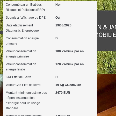
Concerné par un Etat des
Non
Risques et Pollutions (ERP)
Soumis à l'affichage du DPE
Oui
Date établissement
19/03/2026
Diagnostic Energétique
Consommation énergie
D
primaire
Valeur consommation
180 kWh/m2 par an
énergie primaire
Valeur consommation
120 kWh/m2 par an
énergie finale
Gaz Effet de Serre
C
Valeur Gaz Effet de serre
19 Kg CO2/m2/an
Montant minimum estimé des
2470 EUR
dépenses annuelles
d'énergie pour un usage
standard