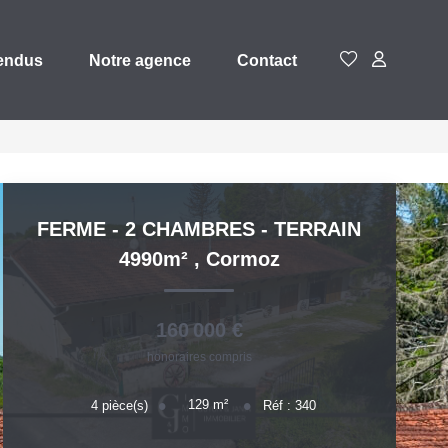
endus
Notre agence
Contact
FERME - 2 CHAMBRES - TERRAIN
4990m²
,
Cormoz
160 000 €
honoraires compris
129
m²
4
pièce(s)
Réf :
340