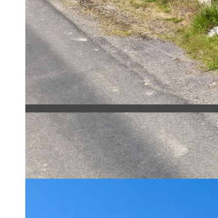
Située à Cormoz, cette maison de 129 m² habitables vous s
verdoyant.
Un emplacement idéal
La commune de Cormoz offre un cadre de vie agréable avec éc
des commodités (commerces, maison médicale, ...) et un accè
Lyon et Genève)
Une maison aux beaux volumes
Cette maison 4 pièces se compose de :
- Une cuisine aménager de 25m²
- Un salon spacieux et lumineux de 28m²
- Deux chambres confortables de 20 et 25m²