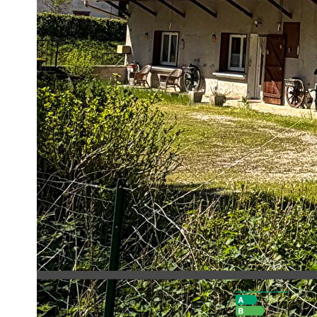
Côté technique :
- Pompe à chaleur Air/Eau (2018) + chaudière gaz avec citer
froid
- Eau chaude via PAC et chaudière
- Menuiseries PVC double vitrage (2010)
- VMC simple flux
- Assainissement individuel non conforme
Quelques travaux sont à prévoir, mais le potentiel et la surfa
Ne laissez pas passer cette opportunité à fort potentiel.
**
Honoraires à la charge du vendeur
Diagnostics énergétiques