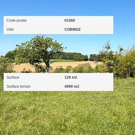
Localisation
Code postal
01560
Ville
CORMOZ
Surfaces
Surface
129 m2
Surface terrain
4990 m2
Diagnostics