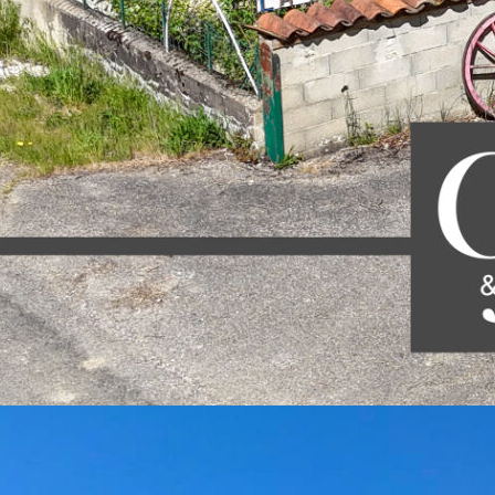
éduira par ses volumes généreux et son environnement calme et
ole primaire sur place, idéal pour les familles, une proximité
s rapide aux grands axes et à l'autoroute (liaisons faciles vers