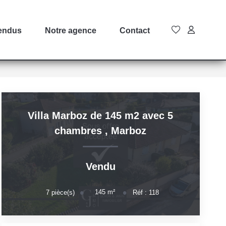
endus
Notre agence
Contact
Villa Marboz de 145 m2 avec 5
chambres
,
Marboz
Vendu
145
m²
7
pièce(s)
Réf :
118