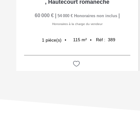
,
Hautecourt romaneche
60 000 €
|
|
54 000 €
Honoraires non inclus
Honoraires à la charge du vendeur
115
m²
Réf :
389
1
pièce(s)