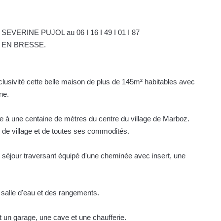
INE PUJOL au 06 I 16 I 49 I 01 I 87
G EN BRESSE.
vité cette belle maison de plus de 145m² habitables avec
ne.
 à une centaine de mètres du centre du village de Marboz.
re de village et de toutes ses commodités.
 séjour traversant équipé d'une cheminée avec insert, une
salle d'eau et des rangements.
un garage, une cave et une chaufferie.