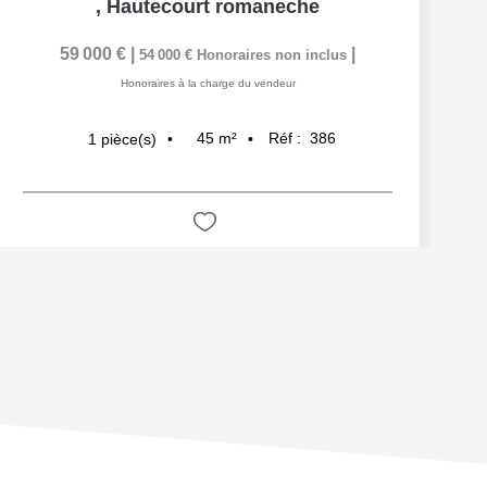
,
Hautecourt romaneche
59 000 €
|
|
54 000 €
Honoraires non inclus
Honoraires à la charge du vendeur
45
m²
Réf :
386
1
pièce(s)