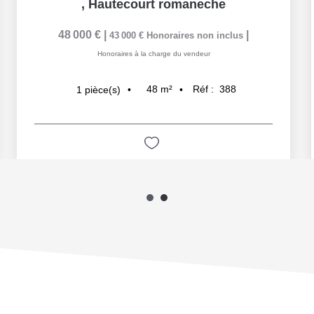
,
Hautecourt romaneche
48 000 €
|
|
43 000 €
Honoraires non inclus
Honoraires à la charge du vendeur
48
m²
Réf :
388
1
pièce(s)