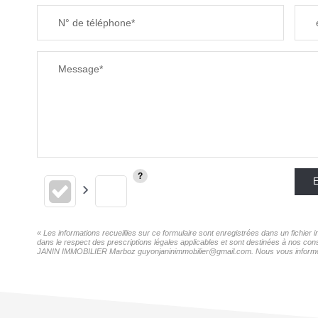
N° de téléphone*
Message*
E
« Les informations recueillies sur ce formulaire sont enregistrées dans un fichi
dans le respect des prescriptions légales applicables et sont destinées à nos con
JANIN IMMOBILIER Marboz guyonjaninimmobilier@gmail.com. Nous vous informons de 