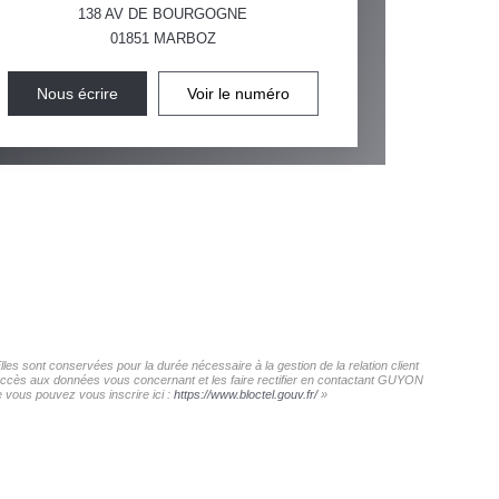
138 AV DE BOURGOGNE
01851
MARBOZ
Nous écrire
Voir le numéro
s sont conservées pour la durée nécessaire à la gestion de la relation client
 d'accès aux données vous concernant et les faire rectifier en contactant GUYON
 vous pouvez vous inscrire ici :
https://www.bloctel.gouv.fr/
»