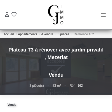
ESTIMER
Accueil
Appartements
A vendre
3 pièces
Référence 162
ACHETER
Plateau T3 à rénover avec jardin privatif
BIENS VENDUS
,
Mezeriat
NOTRE AGENCE
Vendu
Qui Sommes Nous
3
pièce(s)
•
83
m²
•
Réf : 162
Notre Équipe
Nos Services
Vendu
Nos Actualités