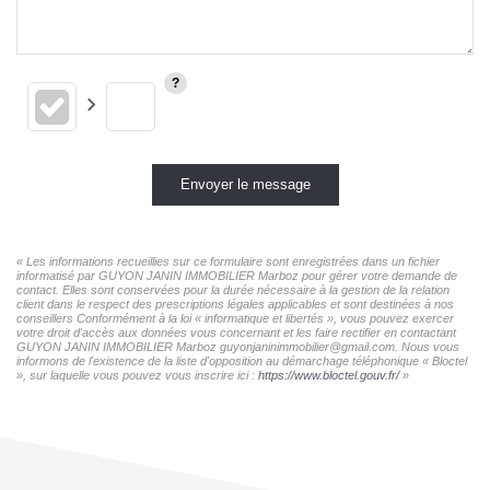
Envoyer le message
« Les informations recueillies sur ce formulaire sont enregistrées dans un fichier
informatisé par GUYON JANIN IMMOBILIER Marboz pour gérer votre demande de
contact. Elles sont conservées pour la durée nécessaire à la gestion de la relation
client dans le respect des prescriptions légales applicables et sont destinées à nos
conseillers Conformément à la loi « informatique et libertés », vous pouvez exercer
votre droit d'accès aux données vous concernant et les faire rectifier en contactant
GUYON JANIN IMMOBILIER Marboz guyonjaninimmobilier@gmail.com. Nous vous
informons de l'existence de la liste d'opposition au démarchage téléphonique « Bloctel
», sur laquelle vous pouvez vous inscrire ici :
https://www.bloctel.gouv.fr/
»