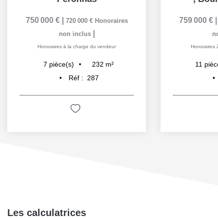
750 000 €
|
759 000 €
720 000 €
Honoraires
|
non inclus
n
Honoraires à la charge du vendeur
Honoraires 
232
m²
7
pièce(s)
11
pièc
Réf :
287
Les calculatrices