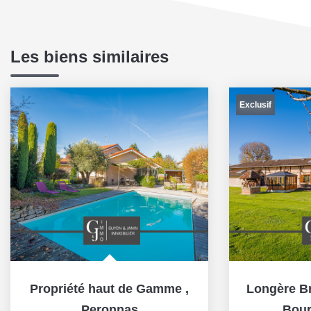
Les biens similaires
Exclusif
Propriété haut de Gamme
,
Peronnas
,
Bour