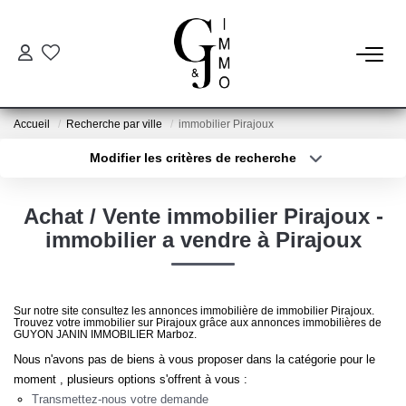
ESTIMER
Accueil
Recherche par ville
immobilier Pirajoux
ACHETER
Modifier les critères de recherche
Localisation
Type de bien
Localisation
Sélectionnez...
BIENS VENDUS
Achat / Vente immobilier Pirajoux -
Surface min
Budget max
immobilier a vendre à Pirajoux
NOTRE AGENCE
Plus de critères
Créer une alerte
Qui Sommes Nous
Sur notre site consultez les annonces immobilière de immobilier Pirajoux.
Trouvez votre immobilier sur Pirajoux grâce aux annonces immobilières de
Notre Équipe
GUYON JANIN IMMOBILIER Marboz.
Nos Services
Nous n'avons pas de biens à vous proposer dans la catégorie pour le
moment , plusieurs options s'offrent à vous :
Nos Actualités
Transmettez-nous votre demande