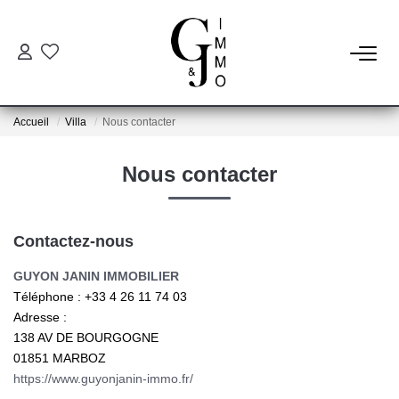
ESTIMER
Accueil
Villa
Nous contacter
ACHETER
Nous contacter
BIENS VENDUS
Contactez-nous
NOTRE AGENCE
GUYON JANIN IMMOBILIER
Qui Sommes Nous
Téléphone :
+33 4 26 11 74 03
Adresse :
Notre Équipe
138 AV DE BOURGOGNE
Nos Services
01851
MARBOZ
https://www.guyonjanin-immo.fr/
Nos Actualités