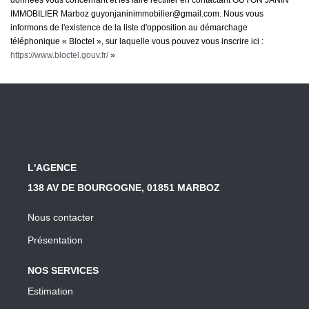
données vous concernant et les faire rectifier en contactant GUYON JANIN
IMMOBILIER Marboz guyonjaninimmobilier@gmail.com. Nous vous
informons de l'existence de la liste d'opposition au démarchage
téléphonique « Bloctel », sur laquelle vous pouvez vous inscrire ici :
https://www.bloctel.gouv.fr/
»
L'AGENCE
138 AV DE BOURGOGNE, 01851 MARBOZ
Nous contacter
Présentation
NOS SERVICES
Estimation