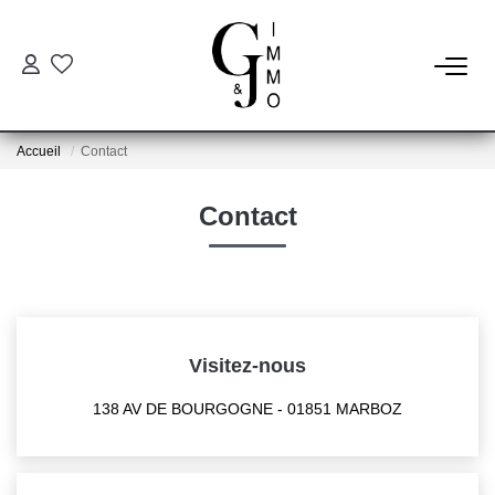
ESTIMER
Accueil
Contact
ACHETER
Contact
BIENS VENDUS
NOTRE AGENCE
Qui Sommes Nous
Visitez-nous
Notre Équipe
138 AV DE BOURGOGNE - 01851 MARBOZ
Nos Services
Nos Actualités